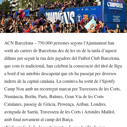
ACN Barcelona – 750.000 persones segons l’Ajuntament han
sortit als carrers de Barcelona des de les sis de la tarda d’aquest
dilluns per seguir la rua dels jugadors del Futbol Club Barcelona,
que com és tradicional, han celebrat la consecució del títol de lliga
a bord d’un autobús descapotat que els ha passejat per diversos
indrets de la capital catalana. La comitiva ha sortit de l’Spotify
Camp Nou amb un recorregut marcat per Travessera de les Corts,
Numància, Berlín, París, Balmes, Gran Via de les Corts
Catalanes, passeig de Gràcia, Provença, Aribau, Londres,
avinguda de Sarrià, Travessera de les Corts i Aristides Maillol,
amb final novament al camp del Barça.
(S’afegeix la dada de participants a la rua facilitada per