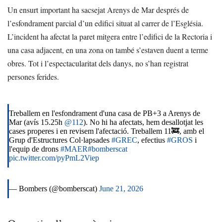
Un ensurt important ha sacsejat Arenys de Mar després de
l’esfondrament parcial d’un edifici situat al carrer de l’Església.
L’incident ha afectat la paret mitgera entre l’edifici de la Rectoria i
una casa adjacent, en una zona on també s’estaven duent a terme
obres. Tot i l’espectacularitat dels danys, no s’han registrat
persones ferides.
Treballem en l'esfondrament d'una casa de PB+3 a Arenys de
Mar (avís 15.25h
@112
). No hi ha afectats, hem desallotjat les
cases properes i en revisem l'afectació. Treballem 11🚒, amb el
Grup d'Estructures Col·lapsades
#GREC
, efectius
#GROS
i
l'equip de drons
#MAER
#bomberscat
pic.twitter.com/pyPmL2Viep
— Bombers (@bomberscat)
June 21, 2026