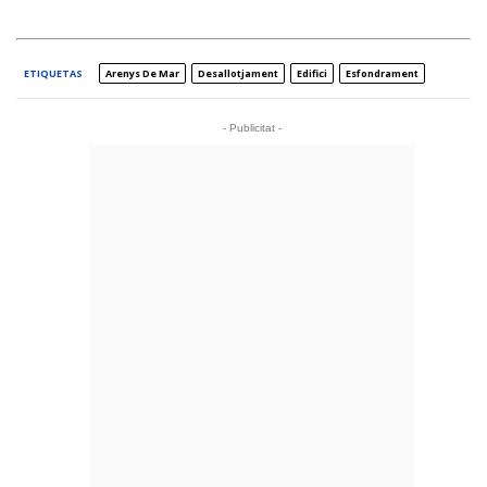
ETIQUETAS
Arenys De Mar
Desallotjament
Edifici
Esfondrament
- Publicitat -