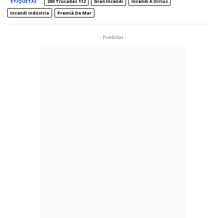
ETIQUETAS
200 Trucades 112
Gran Incendi
Incendi A Òrrius
Incendi Indústria
Premià De Mar
- Publicitat -