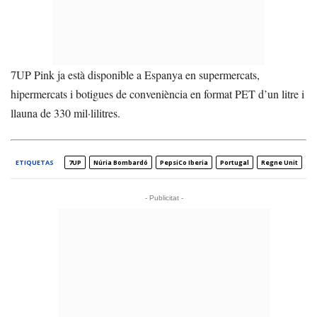
7UP Pink ja està disponible a Espanya en supermercats,
hipermercats i botigues de conveniència en format PET d’un litre i
llauna de 330 mil·lilitres.
ETIQUETAS
7UP
Núria Bombardó
PepsiCo Iberia
Portugal
Regne Unit
- Publicitat -