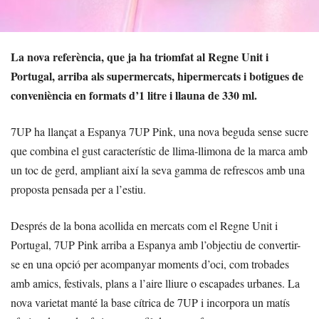
La nova referència, que ja ha triomfat al Regne Unit i
Portugal, arriba als supermercats, hipermercats i botigues de
conveniència en formats d’1 litre i llauna de 330 ml.
7UP ha llançat a Espanya 7UP Pink, una nova beguda sense sucre
que combina el gust característic de llima-llimona de la marca amb
un toc de gerd, ampliant així la seva gamma de refrescos amb una
proposta pensada per a l’estiu.
Després de la bona acollida en mercats com el Regne Unit i
Portugal, 7UP Pink arriba a Espanya amb l’objectiu de convertir-
se en una opció per acompanyar moments d’oci, com trobades
amb amics, festivals, plans a l’aire lliure o escapades urbanes. La
nova varietat manté la base cítrica de 7UP i incorpora un matís