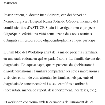
assistents.
Posteriorment, el doctor Juan Solivera, cap del Servei de
Neurocirurgia a l’Hospital Reina Sofía de Còrdova, membre del
comitè científic d’ASTUCE Spain i investigador en el projecte
OligoSpain, oferirà una visió actualitzada dels nous resultats
obtinguts en l’estudi sobre oligodendroglioma en què participa.
L’últim bloc del Workshop anirà de la mà de pacients i familiars,
en una taula rodona en què es parlarà sobre ‘La família davant del
diagnòstic’. En aquest espai, quatre pacients de glioblastoma i
oligodendroglioma i familiars compartiran les seves impressions i
vivències entorn de com afronten les famílies i els pacients el
diagnòstic de càncer cerebral i el seu camí fins a arribar-hi
(necessitats, manca de suport, desconeixement, incerteses, etc.).
El workshop conclourà amb la cerimònia de lliurament de les