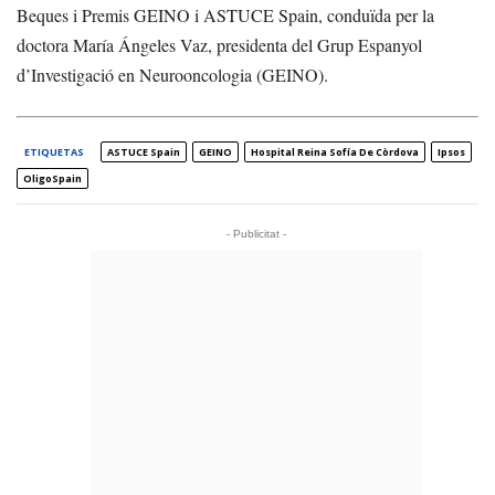
Beques i Premis GEINO i ASTUCE Spain, conduïda per la
doctora María Ángeles Vaz, presidenta del Grup Espanyol
d’Investigació en Neurooncologia (GEINO).
ETIQUETAS
ASTUCE Spain
GEINO
Hospital Reina Sofía De Còrdova
Ipsos
OligoSpain
- Publicitat -