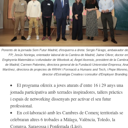
Ponents de la jornada Som Futur Madrid, d’esquerra a dreta: Sergio Fárago, ambaixador de
FP; Jesús Noriega, orientador laboral de la Cambra de Madrid; Jaime Oliver, doctor en
Enginyeria Matemàtica i cofundador de Wiselook.ai; Ángel Asensio, president de la Cambra
de Madrid; Carmen Palomino, directora general de la Fundació Universitat-Empresa; Ana
Martínez, directora de projectes de RRHH i Formació a Humans and Tech, i Pepe Moreno,
director d’Estratègia Creativa i consultor d’Employer Branding.
El programa ofereix a joves aturats d’entre 16 i 29 anys una
jornada participativa amb xerrades inspiradores, tallers pràctics
i espais de networking dissenyats per activar el seu futur
professional.
En col·laboració amb les Cambres de Comerç territorials se
celebraran altres 6 trobades a Màlaga, València, Toledo, la
Corunya, Saragossa i Ponferrada (Lleó).