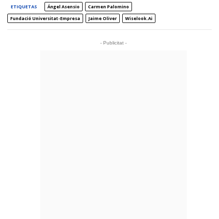
ETIQUETAS
Ángel Asensio
Carmen Palomino
Fundació Universitat-Empresa
Jaime Oliver
Wiselook.ai
- Publicitat -