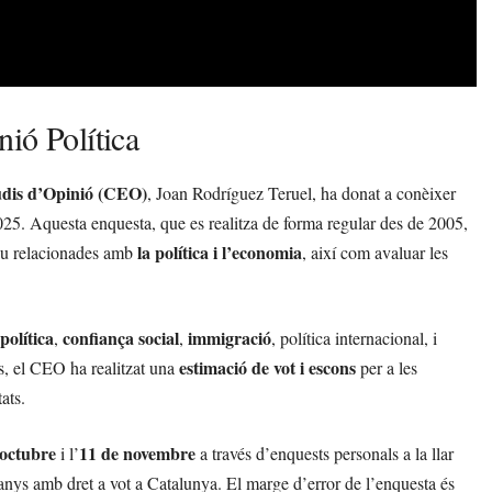
ió Política
udis d’Opinió (CEO)
, Joan Rodríguez Teruel, ha donat a conèixer
25. Aquesta enquesta, que es realitza de forma regular des de 2005,
la política i l’economia
lau relacionades amb
, així com avaluar les
política
confiança social
immigració
,
,
, política internacional, i
estimació de vot i escons
s, el CEO ha realitzat una
per a les
ats.
’octubre
11 de novembre
i l’
a través d’enquests personals a la llar
nys amb dret a vot a Catalunya. El marge d’error de l’enquesta és