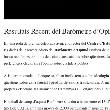
Resultats Recent del Baròmetre d’Opin
Centre d’Est
En una roda de premsa celebrada avui, el director del
Baròmetre d’Opinió Política
les dades de la tercera edició del
de 20
busca recollir les opinions dels ciutadans catalans sobre qüestions c
preferències electorals i l’opinió sobre els líders polítics.
ideologia 
A la darrera onada de l’enquesta, s’han inclòs temes sobre
canvi social i pèrdua de valors tradicionals
qüestions sobre
. A mé
properes eleccions al Parlament de Catalunya i al Congrés dels Diput
13 d
El treball de camp d’aquest Baròmetre s’ha dut a terme entre el
(mètode CAPI), amb una mostra de 2.000 participants majors de 18 a