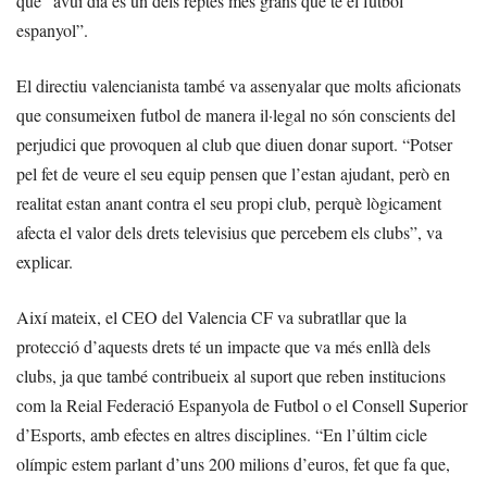
que “avui dia és un dels reptes més grans que té el futbol
espanyol”.
El directiu valencianista també va assenyalar que molts aficionats
que consumeixen futbol de manera il·legal no són conscients del
perjudici que provoquen al club que diuen donar suport. “Potser
pel fet de veure el seu equip pensen que l’estan ajudant, però en
realitat estan anant contra el seu propi club, perquè lògicament
afecta el valor dels drets televisius que percebem els clubs”, va
explicar.
Així mateix, el CEO del Valencia CF va subratllar que la
protecció d’aquests drets té un impacte que va més enllà dels
clubs, ja que també contribueix al suport que reben institucions
com la Reial Federació Espanyola de Futbol o el Consell Superior
d’Esports, amb efectes en altres disciplines. “En l’últim cicle
olímpic estem parlant d’uns 200 milions d’euros, fet que fa que,