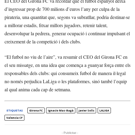
El CEO del Girona FC va recordar que el futbol espanyol deixa
d’ingressar prop de 700 milions d’euros l’any per culpa de la
pirateria, una quantitat que, segons va subratllar, podria destinar-se
a millorar estadis, fitxar millors jugadors, retenir talent,
desenvolupar la pedrera, generar ocupació i continuar impulsant el
creixement de la competició i dels clubs.
“El futbol no viu de l’aire”, va resumir el CEO del Girona FC en
el seu missatge, en una idea que comença a guanyar força entre els
responsables dels clubs: qui consumeix futbol de manera il·legal
no només perjudica LaLiga o les plataformes, sinó també l’equip
al qual anima cada cap de setmana.
ETIQUETAS
Girona FC
Ignacio Mas-Bagà
Javier Solís
LALIGA
Valencia CF
- Publicitat -