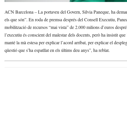
ACN Barcelona – La portaveu del Govern, Sílvia Paneque, ha demanat a
els que són”. En roda de premsa després del Consell Executiu, Pan
mobilització de recursos “mai vista” de 2.000 milions d’euros després
l’executiu és conscient del malestar dels docents, però ha insistit qu
manté la mà estesa per explicar l’acord arribat, per explicar el desp
qüestió que s’ha espatllat en els últims deu anys”, ha reblat.