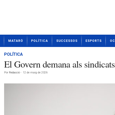
N
MATARÓ
POLÍTICA
SUCCESSOS
ESPORTS
OC
o
t
í
POLÍTICA
c
El Govern demana als sindicats “
i
e
Por
Redacció
-
12 de maig de 2026
s
d
e
M
a
t
a
r