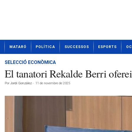
N
MATARÓ
POLÍTICA
SUCCESSOS
ESPORTS
OC
o
t
í
SELECCIÓ ECONÒMICA
c
El tanatori Rekalde Berri ofere
i
e
Por
Jordi González
-
11 de novembre de 2025
s
d
e
M
a
t
a
r