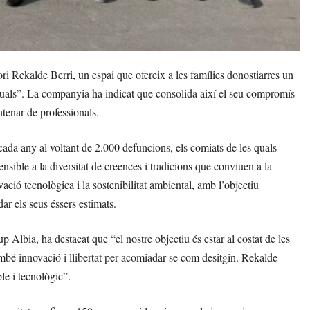
ri Rekalde Berri, un espai que ofereix a les famílies donostiarres un
tuals”. La companyia ha indicat que consolida així el seu compromís
tenar de professionals.
 cada any al voltant de 2.000 defuncions, els comiats de les quals
nsible a la diversitat de creences i tradicions que conviuen a la
vació tecnològica i la sostenibilitat ambiental, amb l’objectiu
ar els seus éssers estimats.
 Albia, ha destacat que “el nostre objectiu és estar al costat de les
també innovació i llibertat per acomiadar-se com desitgin. Rekalde
le i tecnològic”.