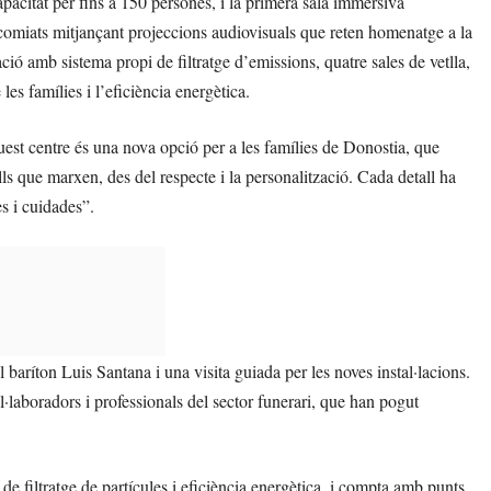
pacitat per fins a 150 persones, i la primera sala immersiva
s comiats mitjançant projeccions audiovisuals que reten homenatge a la
ó amb sistema propi de filtratge d’emissions, quatre sales de vetlla,
les famílies i l’eficiència energètica.
est centre és una nova opció per a les famílies de Donostia, que
ls que marxen, des del respecte i la personalització. Cada detall ha
s i cuidades”.
l baríton Luis Santana i una visita guiada per les noves instal·lacions.
l·laboradors i professionals del sector funerari, que han pogut
 de filtratge de partícules i eficiència energètica, i compta amb punts