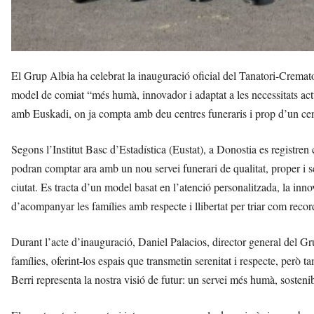
El Grup Albia ha celebrat la inauguració oficial del Tanatori-Cremato
model de comiat “més humà, innovador i adaptat a les necessitats ac
amb Euskadi, on ja compta amb deu centres funeraris i prop d’un cen
Segons l’Institut Basc d’Estadística (Eustat), a Donostia es registren
podran comptar ara amb un nou servei funerari de qualitat, proper i se
ciutat. Es tracta d’un model basat en l’atenció personalitzada, la inno
d’acompanyar les famílies amb respecte i llibertat per triar com record
Durant l’acte d’inauguració, Daniel Palacios, director general del Grup
famílies, oferint-los espais que transmetin serenitat i respecte, però 
Berri representa la nostra visió de futur: un servei més humà, sostenib