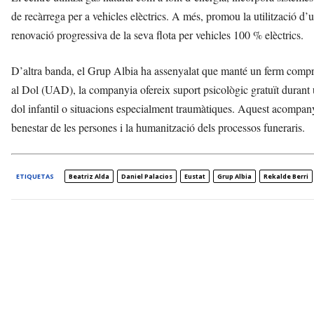
de recàrrega per a vehicles elèctrics. A més, promou la utilització d’
renovació progressiva de la seva flota per vehicles 100 % elèctrics.
D’altra banda, el Grup Albia ha assenyalat que manté un ferm compr
al Dol (UAD), la companyia ofereix suport psicològic gratuït durant u
dol infantil o situacions especialment traumàtiques. Aquest acompa
benestar de les persones i la humanització dels processos funeraris.
ETIQUETAS
Beatriz Alda
Daniel Palacios
Eustat
Grup Albia
Rekalde Berri