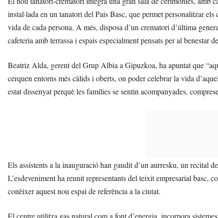
El nou tanatori-crematori integra una gran sala de cerimònies, amb ca
instal·lada en un tanatori del País Basc, que permet personalitzar el
vida de cada persona. A més, disposa d’un crematori d’última generaci
cafeteria amb terrassa i espais especialment pensats per al benestar de 
Beatriz Alda, gerent del Grup Albia a Gipuzkoa, ha apuntat que “aqu
cerquen entorns més càlids i oberts, on poder celebrar la vida d’aquel
estat dissenyat perquè les famílies se sentin acompanyades, comprese
Els assistents a la inauguració han gaudit d’un aurresku, un recital de
L’esdeveniment ha reunit representants del teixit empresarial basc, co
conèixer aquest nou espai de referència a la ciutat.
El centre utilitza gas natural com a font d’energia, incorpora sistemes