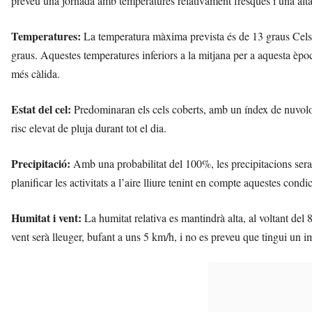
preveu una jornada amb temperatures relativament fresques i una alta 
ó
a
Temperatures:
La temperatura màxima prevista és de 13 graus Celsi
v
u
graus. Aquestes temperatures inferiors a la mitjana per a aquesta èpo
i
més càlida.
Estat del cel:
Predominaran els cels coberts, amb un índex de nuvolos
risc elevat de pluja durant tot el dia.
Precipitació:
Amb una probabilitat del 100%, les precipitacions sera
planificar les activitats a l’aire lliure tenint en compte aquestes condi
Humitat i vent:
La humitat relativa es mantindrà alta, al voltant del
vent serà lleuger, bufant a uns 5 km/h, i no es preveu que tingui un im