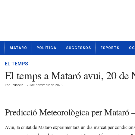
N
MATARÓ
POLÍTICA
SUCCESSOS
ESPORTS
OC
o
t
í
EL TEMPS
c
El temps a Mataró avui, 20 de
i
e
Por
Redacció
-
20 de novembre de 2025
s
d
e
M
Predicció Meteorològica per Mataró
a
t
a
Avui, la ciutat de Mataró experimentarà un dia marcat per condicions
r