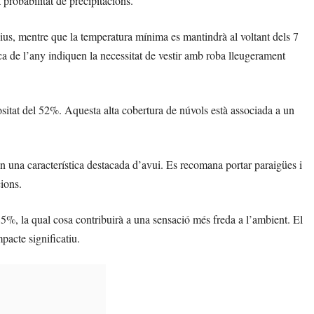
probabilitat de precipitacions.
us, mentre que la temperatura mínima es mantindrà al voltant dels 7
ca de l’any indiquen la necessitat de vestir amb roba lleugerament
itat del 52%. Aquesta alta cobertura de núvols està associada a un
n una característica destacada d’avui. Es recomana portar paraigües i
cions.
 85%, la qual cosa contribuirà a una sensació més freda a l’ambient. El
pacte significatiu.