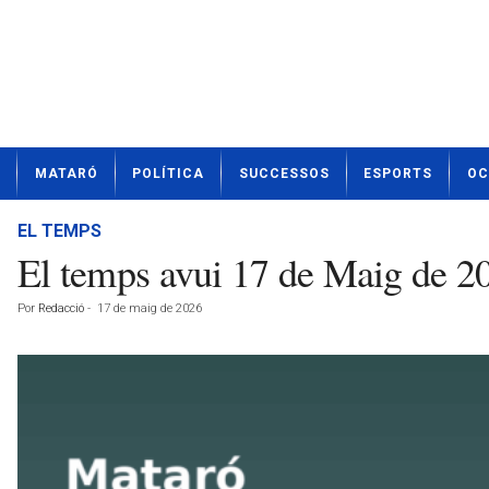
N
MATARÓ
POLÍTICA
SUCCESSOS
ESPORTS
OC
o
t
í
EL TEMPS
c
El temps avui 17 de Maig de 
i
e
Por
Redacció
-
17 de maig de 2026
s
d
e
M
a
t
a
r