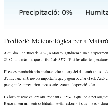
Predicció Meteorològica per a Mataró:
Avui, dia 7 de juliol de 2026, a Mataró, gaudirem d’un dia típicame
23°C i una màxima que arribarà als 32°C. Tot i les altes temperatures
El cel es mantindrà principalment clar al llarg del dia, amb un estat 
d’entrebanc amb núvols importants que puguin ocultar el sol. Això és p
prenguin les precaucions necessàries contra l’exposició solar.
La humitat relativa serà alta, rondant el 85%, la qual cosa pot augmen
Recomanem mantenir-se hidratat i evitar esforços físics intensos dura