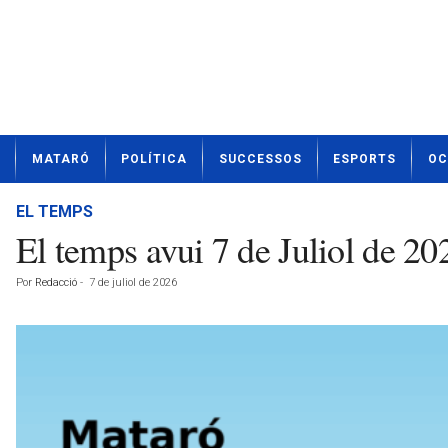
N
MATARÓ
POLÍTICA
SUCCESSOS
ESPORTS
OC
o
t
í
EL TEMPS
c
El temps avui 7 de Juliol de 
i
e
Por
Redacció
-
7 de juliol de 2026
s
d
e
M
a
t
a
r