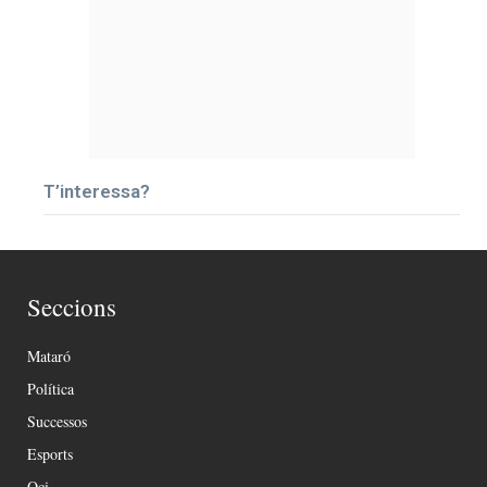
T’interessa?
Seccions
Mataró
Política
Successos
Esports
Oci