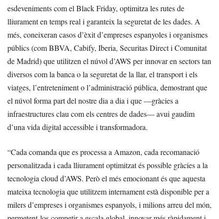
esdeveniments com el Black Friday, optimitza les rutes de
lliurament en temps real i garanteix la seguretat de les dades. A
més, coneixeran casos d’èxit d’empreses espanyoles i organismes
públics (com BBVA, Cabify, Iberia, Securitas Direct i Comunitat
de Madrid) que utilitzen el núvol d’AWS per innovar en sectors tan
diversos com la banca o la seguretat de la llar, el transport i els
viatges, l’entreteniment o l’administració pública, demostrant que
el núvol forma part del nostre dia a dia i que —gràcies a
infraestructures clau com els centres de dades— avui gaudim
d’una vida digital accessible i transformadora.
“Cada comanda que es processa a Amazon, cada recomanació
personalitzada i cada lliurament optimitzat és possible gràcies a la
tecnologia cloud d’AWS. Però el més emocionant és que aquesta
mateixa tecnologia que utilitzem internament està disponible per a
milers d’empreses i organismes espanyols, i milions arreu del món,
permetent-los competir a escala global, innovar més ràpidament i