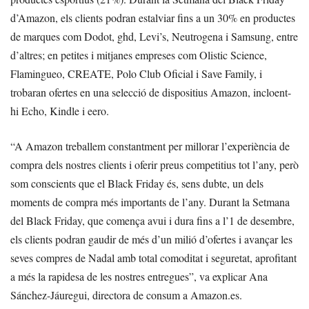
d’Amazon, els clients podran estalviar fins a un 30% en productes
de marques com Dodot, ghd, Levi’s, Neutrogena i Samsung, entre
d’altres; en petites i mitjanes empreses com Olistic Science,
Flamingueo, CREATE, Polo Club Oficial i Save Family, i
trobaran ofertes en una selecció de dispositius Amazon, incloent-
hi Echo, Kindle i eero.
“A Amazon treballem constantment per millorar l’experiència de
compra dels nostres clients i oferir preus competitius tot l’any, però
som conscients que el Black Friday és, sens dubte, un dels
moments de compra més importants de l’any. Durant la Setmana
del Black Friday, que comença avui i dura fins a l’1 de desembre,
els clients podran gaudir de més d’un milió d’ofertes i avançar les
seves compres de Nadal amb total comoditat i seguretat, aprofitant
a més la rapidesa de les nostres entregues”, va explicar Ana
Sánchez-Jáuregui, directora de consum a Amazon.es.