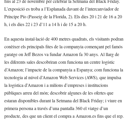
fins al 23 de novembre per celebrar la Setmana del Black Friday.
L’exposició es troba a l’Esplanada davant de l’intercanviador de
Príncipe Pío (Passeig de la Florida, 2). Els dies 20 i 21 de 16 a 20
h, i els dies 22 i 23 d’11 a 14 h i de 15 a 20 h.
En aquesta instal·lació de 400 metres quadrats, els visitants podran
conèixer els principals fites de la companyia començant pel famós
garatge on Jeff Bezos va fundar Amazon fa 30 anys. Al llarg de
les diferents sales descobriran com funciona un centre logístic
d’Amazon; l’impacte de la companyia a Espanya; com funciona la
tecnologia al núvol d’Amazon Web Services (AWS), que impulsa
la logística d’Amazon i a milions d’empreses i institucions
públiques arreu del món; descobrir algunes de les ofertes que
estaran disponibles durant la Setmana del Black Friday; i viure en
primera persona a través d’una pantalla 360 el viatge d’un
producte, des que un client el compra a Amazon.es fins que el rep.