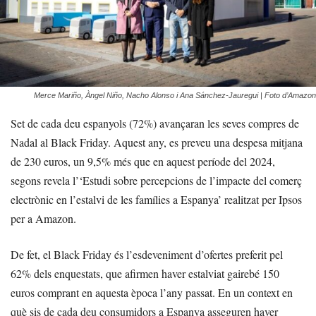
Merce Mariño, Àngel Niño, Nacho Alonso i Ana Sánchez-Jauregui | Foto d’Amazon
Set de cada deu espanyols (72%) avançaran les seves compres de
Nadal al Black Friday. Aquest any, es preveu una despesa mitjana
de 230 euros, un 9,5% més que en aquest període del 2024,
segons revela l’‘Estudi sobre percepcions de l’impacte del comerç
electrònic en l’estalvi de les famílies a Espanya’ realitzat per Ipsos
per a Amazon.
De fet, el Black Friday és l’esdeveniment d’ofertes preferit pel
62% dels enquestats, que afirmen haver estalviat gairebé 150
euros comprant en aquesta època l’any passat. En un context en
què sis de cada deu consumidors a Espanya asseguren haver