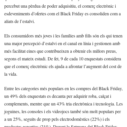
percebut una pèrdua de poder adquisitiu, el comerç electrònic i
esdeveniments d’ofertes com el Black Friday es consoliden com a
aliats de l’estalvi.
Els consumidors més joves i les famílies amb fills són els qui tenen
una major percepció d’estalvi en el canal en línia i gestionen amb
més facilitat eines que contribueixen a obtenir els millors preus,
segons el mateix estudi. De fet, 9 de cada 10 enquestats considera
que el comerç electrònic els ajuda a afrontar l’augment del cost de
la vida.
Entre les categories més populars en les compres del Black Friday,
un 49% dels enquestats es decanta per adquirir roba, calçat i
complements, mentre que un 43% tria electrònica i tecnologia. Les
joguines, les consoles i els videojocs també són molt populars per
a un 25%, seguits de prop pels electrodomèstics (22%) i els
productes esportius (21%). Durant la Setmana del Black Friday