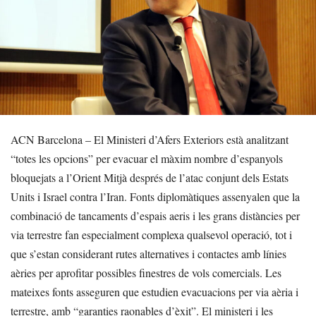
ACN Barcelona – El Ministeri d’Afers Exteriors està analitzant
“totes les opcions” per evacuar el màxim nombre d’espanyols
bloquejats a l’Orient Mitjà després de l’atac conjunt dels Estats
Units i Israel contra l’Iran. Fonts diplomàtiques assenyalen que la
combinació de tancaments d’espais aeris i les grans distàncies per
via terrestre fan especialment complexa qualsevol operació, tot i
que s’estan considerant rutes alternatives i contactes amb línies
aèries per aprofitar possibles finestres de vols comercials. Les
mateixes fonts asseguren que estudien evacuacions per via aèria i
terrestre, amb “garanties raonables d’èxit”. El ministeri i les