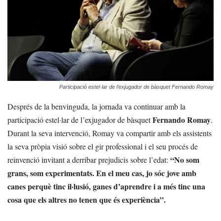
Participació estel·lar de l’exjugador de bàsquet Fernando Romay
Després de la benvinguda, la jornada va continuar amb la
Fernando Romay
participació estel·lar de l’exjugador de bàsquet
.
Durant la seva intervenció, Romay va compartir amb els assistents
la seva pròpia visió sobre el gir professional i el seu procés de
“No som
reinvenció invitant a derribar prejudicis sobre l’edat:
grans, som experimentats. En el meu cas, jo sóc jove amb
canes perquè tinc il·lusió, ganes d’aprendre i a més tinc una
cosa que els altres no tenen que és experiència”.