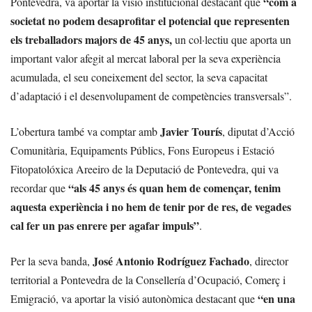
“com a
Pontevedra, va aportar la visió institucional destacant que
societat no podem desaprofitar el potencial que representen
els treballadors majors de 45 anys,
un col·lectiu que aporta un
important valor afegit al mercat laboral per la seva experiència
acumulada, el seu coneixement del sector, la seva capacitat
d’adaptació i el desenvolupament de competències transversals”.
Javier Tourís
L’obertura també va comptar amb
, diputat d’Acció
Comunitària, Equipaments Públics, Fons Europeus i Estació
Fitopatolóxica Areeiro de la Deputació de Pontevedra, qui va
“als 45 anys és quan hem de començar, tenim
recordar que
aquesta experiència i no hem de tenir por de res, de vegades
cal fer un pas enrere per agafar impuls”
.
José Antonio Rodríguez Fachado
Per la seva banda,
, director
territorial a Pontevedra de la Consellería d’Ocupació, Comerç i
“en una
Emigració, va aportar la visió autonòmica destacant que