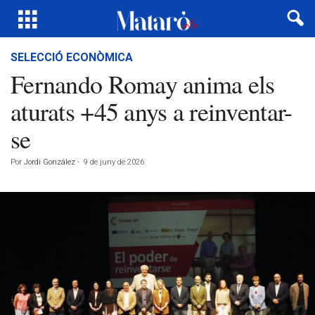
SELECCIÓ ECONÒMICA
Fernando Romay anima els
aturats +45 anys a reinventar-
se
Por
Jordi González
-
9 de juny de 2026