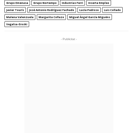
Grupo Emenasa
Grupo Nortempo
Industrias Ferri
Inserta Empleo
Javier Tourís
José Antonio Rodríguez Fachado
Lucía Pedroso
Luis Collado
Malena Valenzuela
Margarita Collazo
Miguel Ángel García Miguéns
Vegalsa-Eroski
- Publicitat -