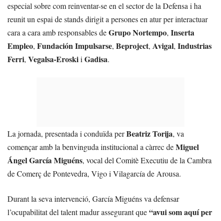
especial sobre com reinventar-se en el sector de la Defensa i ha
reunit un espai de stands dirigit a persones en atur per interactuar
Grupo Nortempo
Inserta
cara a cara amb responsables de
,
Empleo
Fundación Impulsarse
Beproject
Avigal
Industrias
,
,
,
,
Ferri
Vegalsa-Eroski
Gadisa
,
i
.
Beatriz Torija
La jornada, presentada i conduïda per
, va
Miguel
començar amb la benvinguda institucional a càrrec de
Ángel García Miguéns
, vocal del Comitè Executiu de la Cambra
de Comerç de Pontevedra, Vigo i Vilagarcía de Arousa.
Durant la seva intervenció, García Miguéns va defensar
“avui som aquí per
l’ocupabilitat del talent madur assegurant que