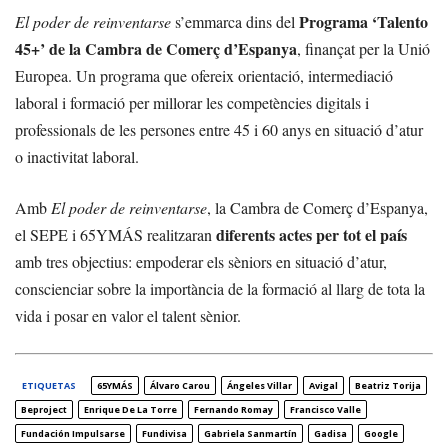
Programa ‘Talento
El poder de reinventarse
s’emmarca dins del
45+’ de la Cambra de Comerç d’Espanya
, finançat per la Unió
Europea. Un programa que ofereix orientació, intermediació
laboral i formació per millorar les competències digitals i
professionals de les persones entre 45 i 60 anys en situació d’atur
o inactivitat laboral.
Amb
El poder de reinventarse
, la Cambra de Comerç d’Espanya,
diferents actes per tot el país
el SEPE i 65YMÁS realitzaran
amb tres objectius: empoderar els sèniors en situació d’atur,
conscienciar sobre la importància de la formació al llarg de tota la
vida i posar en valor el talent sènior.
ETIQUETAS
65YMÁS
Álvaro Carou
Ángeles Villar
Avigal
Beatriz Torija
Beproject
Enrique De La Torre
Fernando Romay
Francisco Valle
Fundación Impulsarse
Fundivisa
Gabriela Sanmartín
Gadisa
Google