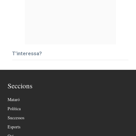
T’interessa?
Seccions
Mataró
Política
Successos
Esports
Oci