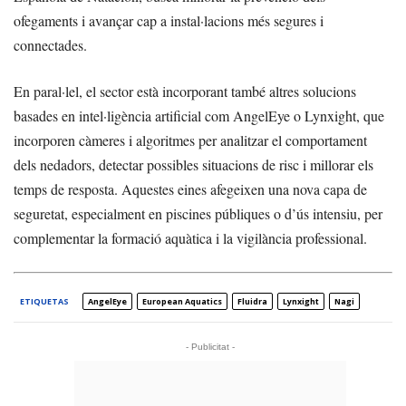
ofegaments i avançar cap a instal·lacions més segures i
connectades.
En paral·lel, el sector està incorporant també altres solucions
basades en intel·ligència artificial com AngelEye o Lynxight, que
incorporen càmeres i algoritmes per analitzar el comportament
dels nedadors, detectar possibles situacions de risc i millorar els
temps de resposta. Aquestes eines afegeixen una nova capa de
seguretat, especialment en piscines públiques o d’ús intensiu, per
complementar la formació aquàtica i la vigilància professional.
ETIQUETAS
AngelEye
European Aquatics
Fluidra
Lynxight
Nagi
- Publicitat -