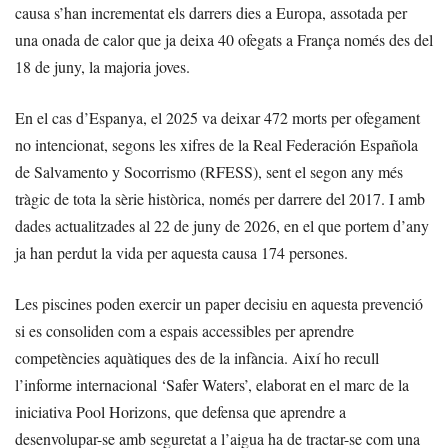
causa s’han incrementat els darrers dies a Europa, assotada per
una onada de calor que ja deixa 40 ofegats a França només des del
18 de juny, la majoria joves.
En el cas d’Espanya, el 2025 va deixar 472 morts per ofegament
no intencionat, segons les xifres de la Real Federación Española
de Salvamento y Socorrismo (RFESS), sent el segon any més
tràgic de tota la sèrie històrica, només per darrere del 2017. I amb
dades actualitzades al 22 de juny de 2026, en el que portem d’any
ja han perdut la vida per aquesta causa 174 persones.
Les piscines poden exercir un paper decisiu en aquesta prevenció
si es consoliden com a espais accessibles per aprendre
competències aquàtiques des de la infància. Així ho recull
l’informe internacional ‘Safer Waters’, elaborat en el marc de la
iniciativa Pool Horizons, que defensa que aprendre a
desenvolupar-se amb seguretat a l’aigua ha de tractar-se com una