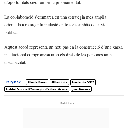
d’oportunitats sigui un principi fonamental.
La col·laboració s’emmarca en una estratègia més àmplia
orientada a reforçar la inclusió en tots els àmbits de la vida
pública.
Aquest acord representa un nou pas en la construcció d’una xarxa
institucional compromesa amb els drets de les persones amb
discapacitat.
ETIQUETAS
Alberto Durán
AP Institute
Fundación ONCE
Institut Europeu D’Assumptes Públics I Govern
Joan Navarro
- Publicitat -