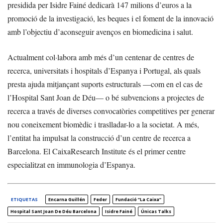
presidida per Isidre Fainé dedicarà 147 milions d’euros a la
promoció de la investigació, les beques i el foment de la innovació
amb l’objectiu d’aconseguir avenços en biomedicina i salut.
Actualment col·labora amb més d’un centenar de centres de
recerca, universitats i hospitals d’Espanya i Portugal, als quals
presta ajuda mitjançant suports estructurals —com en el cas de
l’Hospital Sant Joan de Déu— o bé subvencions a projectes de
recerca a través de diverses convocatòries competitives per generar
nou coneixement biomèdic i traslladar-lo a la societat. A més,
l’entitat ha impulsat la construcció d’un centre de recerca a
Barcelona. El CaixaResearch Institute és el primer centre
especialitzat en immunologia d’Espanya.
ETIQUETAS
Encarna Guillén
Feder
Fundació ”la Caixa”
Hospital Sant Joan De Déu Barcelona
Isidre Fainé
Únicas Talks