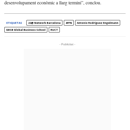
desenvolupament econòmic a llarg termini”, conclou.
ETIQUETAS
22@ Network Barcelona
4YFN
Antonio Rodríguez Engelmann
GBSB Global Business School
RUCT
- Publicitat -