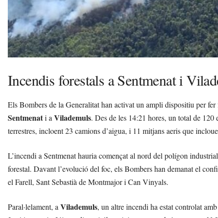
Incendis forestals a Sentmenat i Vila
Els Bombers de la Generalitat han activat un ampli dispositiu per fer 
Sentmenat
Vilademuls
i a
. Des de les 14:21 hores, un total de 120
terrestres, incloent 23 camions d’aigua, i 11 mitjans aeris que incloue
L’incendi a Sentmenat hauria començat al nord del polígon industria
forestal. Davant l’evolució del foc, els Bombers han demanat el conf
el Farell, Sant Sebastià de Montmajor i Can Vinyals.
Vilademuls
Paral·lelament, a
, un altre incendi ha estat controlat amb