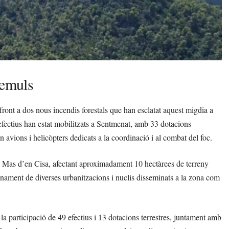
demuls
front a dos nous incendis forestals que han esclatat aquest migdia a
 efectius han estat mobilitzats a Sentmenat, amb 33 dotacions
n avions i helicòpters dedicats a la coordinació i al combat del foc.
l Mas d’en Cisa, afectant aproximadament 10 hectàrees de terreny
inament de diverses urbanitzacions i nuclis disseminats a la zona com
 la participació de 49 efectius i 13 dotacions terrestres, juntament amb