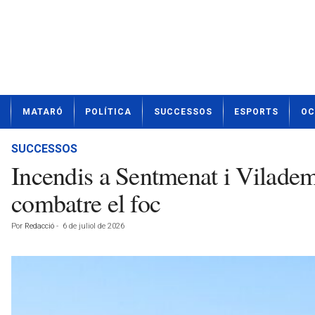
N
MATARÓ
POLÍTICA
SUCCESSOS
ESPORTS
OC
o
t
í
SUCCESSOS
c
Incendis a Sentmenat i Vilademu
i
e
combatre el foc
s
d
Por
Redacció
-
6 de juliol de 2026
e
M
a
t
a
r