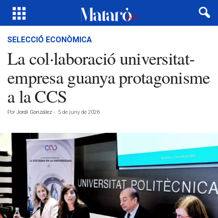
SELECCIÓ ECONÒMICA
La col·laboració universitat-
empresa guanya protagonisme
a la CCS
Por
Jordi González
-
5 de juny de 2026