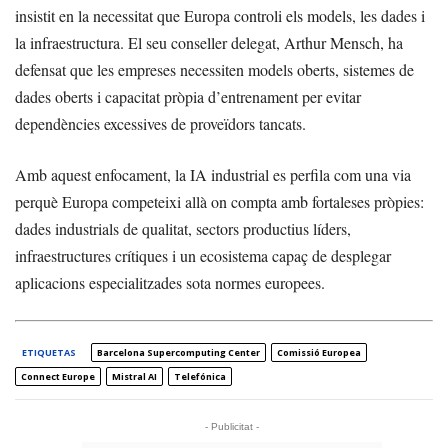
insistit en la necessitat que Europa controli els models, les dades i
la infraestructura. El seu conseller delegat, Arthur Mensch, ha
defensat que les empreses necessiten models oberts, sistemes de
dades oberts i capacitat pròpia d’entrenament per evitar
dependències excessives de proveïdors tancats.
Amb aquest enfocament, la IA industrial es perfila com una via
perquè Europa competeixi allà on compta amb fortaleses pròpies:
dades industrials de qualitat, sectors productius líders,
infraestructures crítiques i un ecosistema capaç de desplegar
aplicacions especialitzades sota normes europees.
ETIQUETAS
Barcelona Supercomputing Center
Comissió Europea
Connect Europe
Mistral AI
Telefónica
- Publicitat -