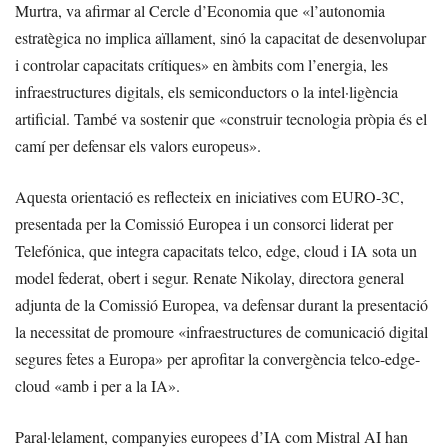
Murtra, va afirmar al Cercle d’Economia que «l’autonomia
estratègica no implica aïllament, sinó la capacitat de desenvolupar
i controlar capacitats crítiques» en àmbits com l’energia, les
infraestructures digitals, els semiconductors o la intel·ligència
artificial. També va sostenir que «construir tecnologia pròpia és el
camí per defensar els valors europeus».
Aquesta orientació es reflecteix en iniciatives com EURO-3C,
presentada per la Comissió Europea i un consorci liderat per
Telefónica, que integra capacitats telco, edge, cloud i IA sota un
model federat, obert i segur. Renate Nikolay, directora general
adjunta de la Comissió Europea, va defensar durant la presentació
la necessitat de promoure «infraestructures de comunicació digital
segures fetes a Europa» per aprofitar la convergència telco-edge-
cloud «amb i per a la IA».
Paral·lelament, companyies europees d’IA com Mistral AI han