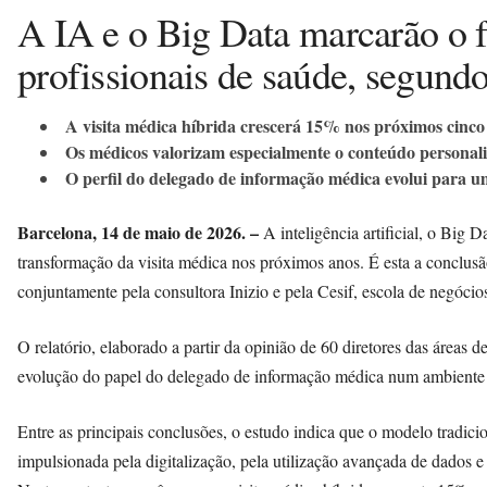
A IA e o Big Data marcarão o f
profissionais de saúde, segund
A visita médica híbrida crescerá 15% nos próximos cinco
Os médicos valorizam especialmente o conteúdo personali
O perfil do delegado de informação médica evolui para um 
Barcelona, 14 de maio de 2026. –
A inteligência artificial, o Big D
transformação da visita médica nos próximos anos. É esta a conclus
conjuntamente pela consultora Inizio e pela Cesif, escola de negócios 
O relatório, elaborado a partir da opinião de 60 diretores das áreas
evolução do papel do delegado de informação médica num ambiente c
Entre as principais conclusões, o estudo indica que o modelo tradicio
impulsionada pela digitalização, pela utilização avançada de dados 