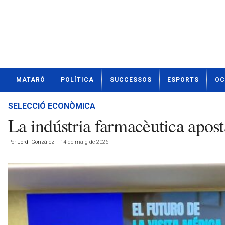
N
MATARÓ
POLÍTICA
SUCCESSOS
ESPORTS
OC
o
t
í
SELECCIÓ ECONÒMICA
c
La indústria farmacèutica apost
i
e
Por
Jordi González
-
14 de maig de 2026
s
d
e
M
a
t
a
r