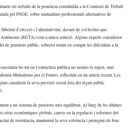
marts els treballs de la ponència constituïda a la Comissió de Treball
entada pel PSOE, sobre mutualitats professionals alternatives de
ibertat d’elecció i l’alternativitat, davant de col·lectius que
rs Autònoms (RETA) com a única solució. Alguns experts consideren
l de pensions públic, sobretot tenint en compte les dificultats a la
oncentrar-ho tot en l’estructura pública no només és injust, sinó
forma Mutualistas por el Futuro, reflectida en un article recent. Les
iats canalitzin la seva previsió social fora del règim públic
ó.
cament a un sistema de pensions més equilibrat. Al llarg de les últimes
hi crisis econòmiques globals, canvis en la regulació i reformes del
tat de resistència, mantenint la seva solvència i protegint els fons