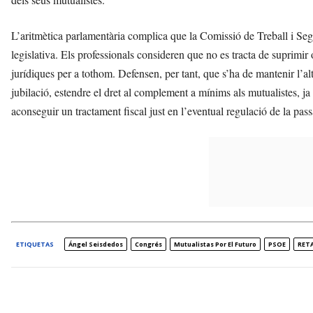
L’aritmètica parlamentària complica que la Comissió de Treball i Segu
legislativa. Els professionals consideren que no es tracta de suprimir
jurídiques per a tothom. Defensen, per tant, que s’ha de mantenir l’alter
jubilació, estendre el dret al complement a mínims als mutualistes, ja
aconseguir un tractament fiscal just en l’eventual regulació de la pa
ETIQUETAS
Ángel Seisdedos
Congrés
Mutualistas Por El Futuro
PSOE
RET