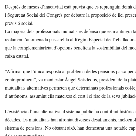
Després de mesos d’inactivitat està previst que es reprenguin demà di
i Seguretat Social del Congrés per debatre la proposició de llei pres
previsió social.
La majoria dels professionals mutualistes defensa que es mantingui la ll
reclamen l’anomenada passarel·la al Règim Especial de Treballado
que la complementarietat d’opcions beneficia la sostenibilitat del mode
caixa estatal.
“Afirmar que l’única resposta al problema de les pensions passa per c
contraproduent”, va manifestar Ángel Seisdedos, president de la plata
mutualitats alternatives permeten que determinats professionals col·leg
d’autònoms, assumint ells mateixos el cost i el risc de la seva jubilaci
L’existència d’una alternativa al sistema públic ha contribuït històri
dècades, les mutualitats han afrontat diversos desafiaments, incloent-
sistema de pensions. No obstant això, han demostrat una notable capaci
dels seus mutualistes.