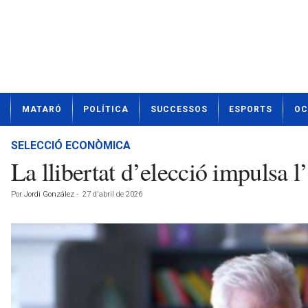
N
MATARÓ
POLÍTICA
SUCCESSOS
ESPORTS
OC
o
t
í
SELECCIÓ ECONÒMICA
c
La llibertat d’elecció impulsa l
i
e
Por
Jordi González
-
27 d'abril de 2026
s
d
e
M
a
t
a
r