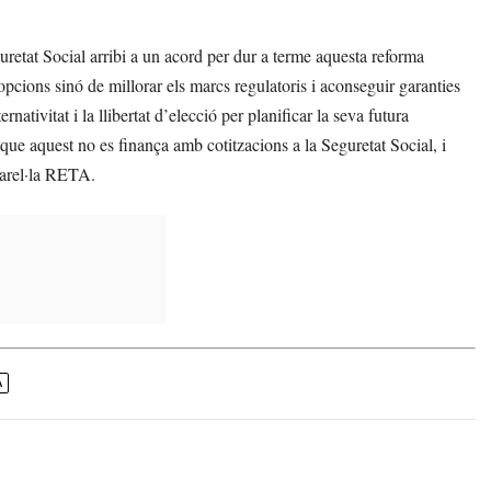
retat Social arribi a un acord per dur a terme aquesta reforma
 opcions sinó de millorar els marcs regulatoris i aconseguir garanties
nativitat i la llibertat d’elecció per planificar la seva futura
 que aquest no es finança amb cotitzacions a la Seguretat Social, i
ssarel·la RETA.
A