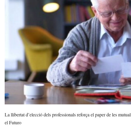
ó
a
v
u
i
La llibertat d’elecció dels professionals reforça el paper de les mutual
el Futuro