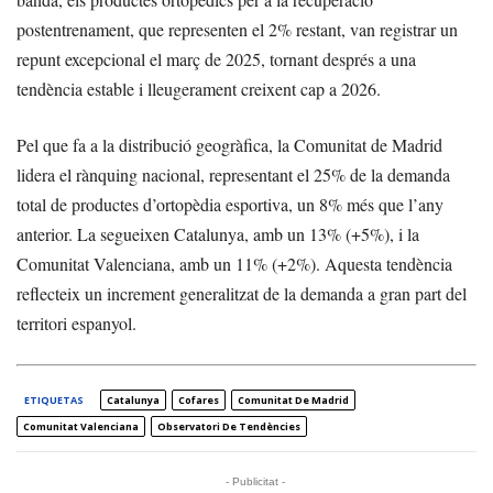
postentrenament, que representen el 2% restant, van registrar un
repunt excepcional el març de 2025, tornant després a una
tendència estable i lleugerament creixent cap a 2026.
Pel que fa a la distribució geogràfica, la Comunitat de Madrid
lidera el rànquing nacional, representant el 25% de la demanda
total de productes d’ortopèdia esportiva, un 8% més que l’any
anterior. La segueixen Catalunya, amb un 13% (+5%), i la
Comunitat Valenciana, amb un 11% (+2%). Aquesta tendència
reflecteix un increment generalitzat de la demanda a gran part del
territori espanyol.
ETIQUETAS
Catalunya
Cofares
Comunitat De Madrid
Comunitat Valenciana
Observatori De Tendències
- Publicitat -