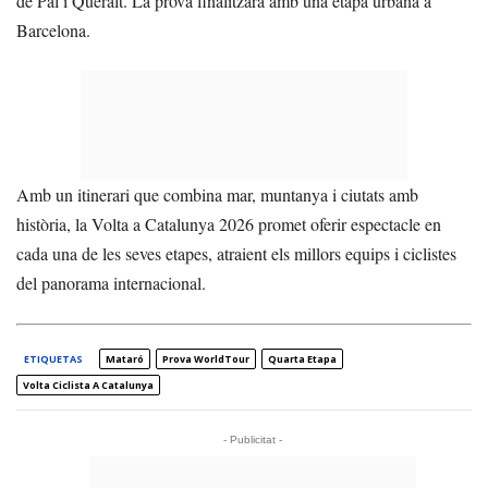
de Pal i Queralt. La prova finalitzarà amb una etapa urbana a
Barcelona.
Amb un itinerari que combina mar, muntanya i ciutats amb
història, la Volta a Catalunya 2026 promet oferir espectacle en
cada una de les seves etapes, atraient els millors equips i ciclistes
del panorama internacional.
ETIQUETAS
Mataró
Prova WorldTour
Quarta Etapa
Volta Ciclista A Catalunya
- Publicitat -