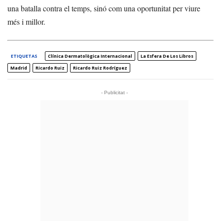
una batalla contra el temps, sinó com una oportunitat per viure
més i millor.
ETIQUETAS
Clínica Dermatològica Internacional
La Esfera De Los Libros
Madrid
Ricardo Ruiz
Ricardo Ruiz Rodríguez
- Publicitat -