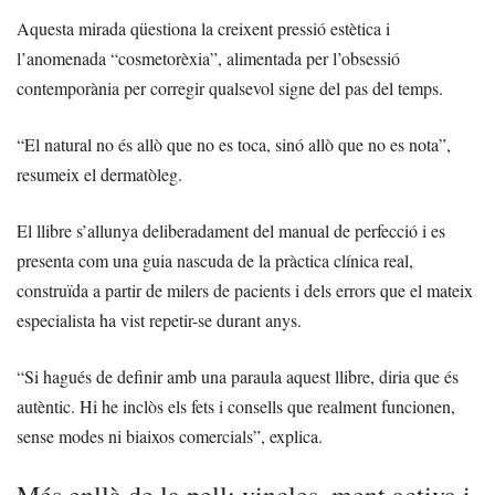
Aquesta mirada qüestiona la creixent pressió estètica i
l’anomenada “cosmetorèxia”, alimentada per l’obsessió
contemporània per corregir qualsevol signe del pas del temps.
“El natural no és allò que no es toca, sinó allò que no es nota”,
resumeix el dermatòleg.
El llibre s’allunya deliberadament del manual de perfecció i es
presenta com una guia nascuda de la pràctica clínica real,
construïda a partir de milers de pacients i dels errors que el mateix
especialista ha vist repetir-se durant anys.
“Si hagués de definir amb una paraula aquest llibre, diria que és
autèntic. Hi he inclòs els fets i consells que realment funcionen,
sense modes ni biaixos comercials”, explica.
Més enllà de la pell: vincles, ment activa i