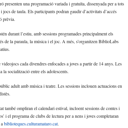
aró presenten una programació variada i gratuïta, dissenyada per a tots
s i jocs de taula. Els participants podran gaudir d’activitats d’accés
ó prèvia.
estén durant l’estiu, amb sessions programades principalment els
és de la paraula, la música i el joc. A més, s’organitzen BiblioLabs
atius.
videojocs cada divendres enfocades a joves a partir de 14 anys. Les
 la socialització entre els adolescents.
 públic adult amb música i teatre. Les sessions inclouen actuacions en
istès.
tat també ompliran el calendari estival, incloent sessions de contes i
ios’ i el programa de clubs de lectura per a nens i joves completaran
ó a
biblioteques.culturamataro.cat
.