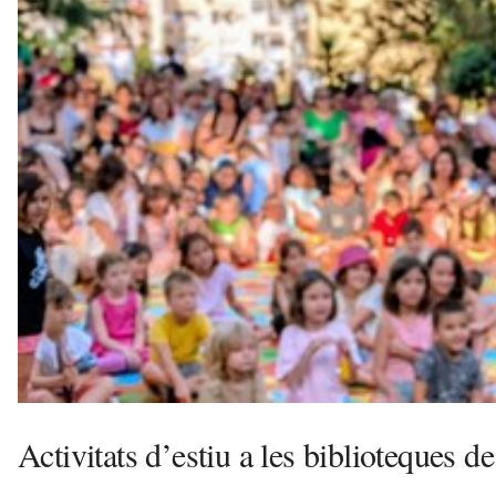
ó
a
v
u
i
Activitats d’estiu a les biblioteques d