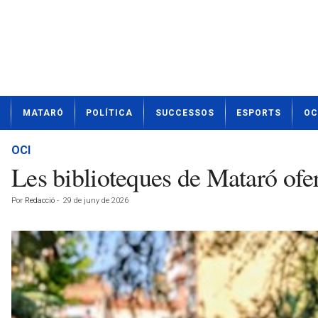
N
MATARÓ
POLÍTICA
SUCCESSOS
ESPORTS
OC
o
t
í
OCI
c
Les biblioteques de Mataró ofere
i
e
Por
Redacció
-
29 de juny de 2026
s
d
e
M
a
t
a
r