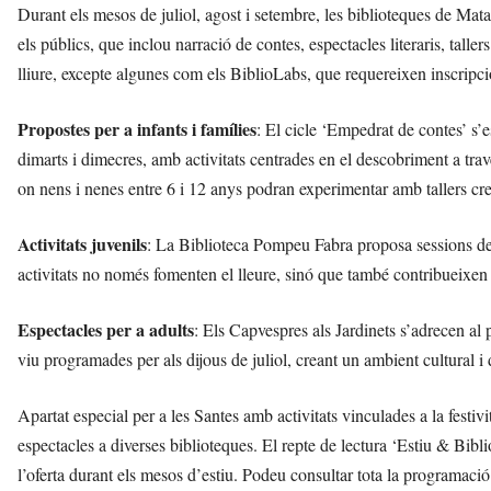
Durant els mesos de juliol, agost i setembre, les biblioteques de Mat
els públics, que inclou narració de contes, espectacles literaris, taller
lliure, excepte algunes com els BiblioLabs, que requereixen inscripci
Propostes per a infants i famílies
: El cicle ‘Empedrat de contes’ s’
dimarts i dimecres, amb activitats centrades en el descobriment a trav
on nens i nenes entre 6 i 12 anys podran experimentar amb tallers cre
Activitats juvenils
: La Biblioteca Pompeu Fabra proposa sessions de 
activitats no només fomenten el lleure, sinó que també contribueixen a
Espectacles per a adults
: Els Capvespres als Jardinets s’adrecen al
viu programades per als dijous de juliol, creant un ambient cultural i d
Apartat especial per a les Santes amb activitats vinculades a la festivi
espectacles a diverses biblioteques. El repte de lectura ‘Estiu & Bibl
l’oferta durant els mesos d’estiu. Podeu consultar tota la programaci