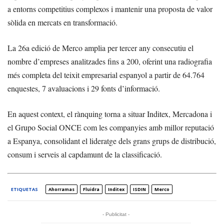
a entorns competitius complexos i mantenir una proposta de valor
sòlida en mercats en transformació.
La 26a edició de Merco amplia per tercer any consecutiu el
nombre d’empreses analitzades fins a 200, oferint una radiografia
més completa del teixit empresarial espanyol a partir de 64.764
enquestes, 7 avaluacions i 29 fonts d’informació.
En aquest context, el rànquing torna a situar Inditex, Mercadona i
el Grupo Social ONCE com les companyies amb millor reputació
a Espanya, consolidant el lideratge dels grans grups de distribució,
consum i serveis al capdamunt de la classificació.
ETIQUETAS
Ahorramas
Fluidra
Inditex
ISDIN
Merco
- Publicitat -