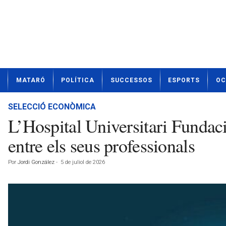
N
MATARÓ
POLÍTICA
SUCCESSOS
ESPORTS
OC
o
t
í
SELECCIÓ ECONÒMICA
c
L’Hospital Universitari Fundaci
i
e
entre els seus professionals
s
d
Por
Jordi González
-
5 de juliol de 2026
e
M
a
t
a
r