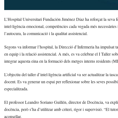
L’Hospital Universitari Fundación Jiménez Díaz ha reforçat la seva for
intel·ligència emocional, competències cada vegada més necessàries i 
l’autocura, la comunicació i la qualitat assistencial.
Segons va informar l’hospital, la Direcció d’Infermeria ha impulsat tal
en equip i la relació assistencial. A més, es va celebrar el I Taller sob
integrar aquesta eina en la formació dels metges interns residents (M
L’objectiu del taller d’intel·ligència artificial va ser actualitzar la ta
docent. Es va generar un espai per reflexionar sobre les seves possibil
especialitzada.
El professor Leandro Soriano Guillén, director de Docència, va explicar
docència, però s’ha d’utilitzar amb criteri, rigor i supervisió. “El t
aconsellar.