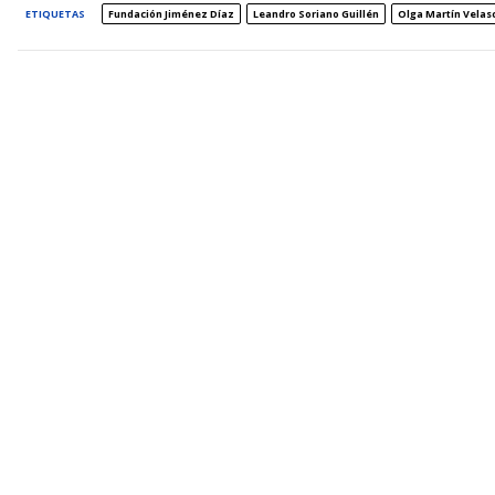
ETIQUETAS
Fundación Jiménez Díaz
Leandro Soriano Guillén
Olga Martín Velas