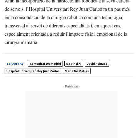
Amb la incorporació de la mastectomia robòtica a la seva cartera
de serveis, l’Hospital Universitari Rey Juan Carlos fa un pas més
en la consolidació de la cirurgia robòtica com una tecnologia
transversal al servei de diferents especialitats i, en aquest cas,
especialment orientada a reduir l’impacte físic i emocional de la
cirurgia mamària.
ETIQUETAS
Comunitat De Madrid
Da Vinci Xi
David Peinado
Hospital Universitari Rey Juan Carlos
María De Matías
- Publicitat -