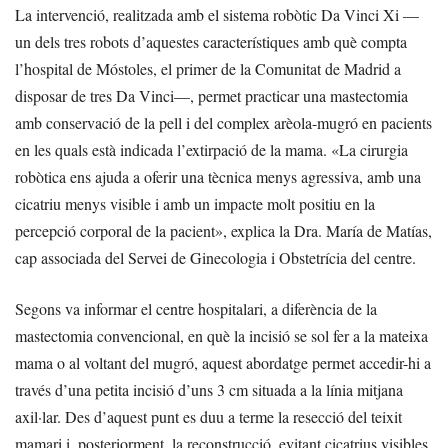
La intervenció, realitzada amb el sistema robòtic Da Vinci Xi —
un dels tres robots d’aquestes característiques amb què compta
l’hospital de Móstoles, el primer de la Comunitat de Madrid a
disposar de tres Da Vinci—, permet practicar una mastectomia
amb conservació de la pell i del complex arèola-mugró en pacients
en les quals està indicada l’extirpació de la mama. «La cirurgia
robòtica ens ajuda a oferir una tècnica menys agressiva, amb una
cicatriu menys visible i amb un impacte molt positiu en la
percepció corporal de la pacient», explica la Dra. María de Matías,
cap associada del Servei de Ginecologia i Obstetrícia del centre.
Segons va informar el centre hospitalari, a diferència de la
mastectomia convencional, en què la incisió se sol fer a la mateixa
mama o al voltant del mugró, aquest abordatge permet accedir-hi a
través d’una petita incisió d’uns 3 cm situada a la línia mitjana
axil·lar. Des d’aquest punt es duu a terme la resecció del teixit
mamari i, posteriorment, la reconstrucció, evitant cicatrius visibles