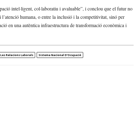
ó intel·ligent, col·laboratiu i avaluable”, i conclou que el futur no
 i l’atenció humana, o entre la inclusió i la competitivitat, sinó per
pació en una autèntica infraestructura de transformació econòmica i
I Les Relacions Laborals
Sistema Nacional D’Ocupació