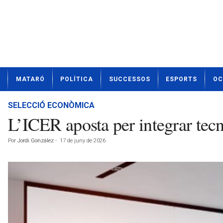
N
MATARÓ
POLÍTICA
SUCCESSOS
ESPORTS
OC
o
t
í
SELECCIÓ ECONÒMICA
c
L’ICER aposta per integrar tecn
i
e
Por
Jordi González
-
17 de juny de 2026
s
d
e
M
a
t
a
r