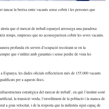
tancar la bretxa entre vacants sense cobrir i les persones que
 alerta que el mercat de treball espanyol arrossega una paradoxa
mateix temps, empreses que no aconsegueixen cobrir les seves vacants.
manera profunda els serveis d’ocupació recolzant-se en la
 sempre que s’utilitzi amb garanties i sense perdre de vista les
 a Espanya, les dades oficials reflecteixen més de 155.000 vacants
ualificats per a aquests llocs.
fraestructura estratègica del mercat de treball’, en què l’institut sosté
rtificial, la transició verda, l’envelliment de la població i la manca de
oral a gran velocitat, i de la resposta que la indústria sigui capaç de