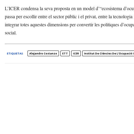
L’ICER condensa la seva proposta en un model d’“ecosistema d’ocupaci
passa per escollir entre el sector públic i el privat, entre la tecnologia
integrar totes aquestes dimensions per convertir les polítiques d’ocu
social.
ETIQUETAS
Alejandro Costanzo
ETT
ICER
Institut De Ciències De L’Ocupació 