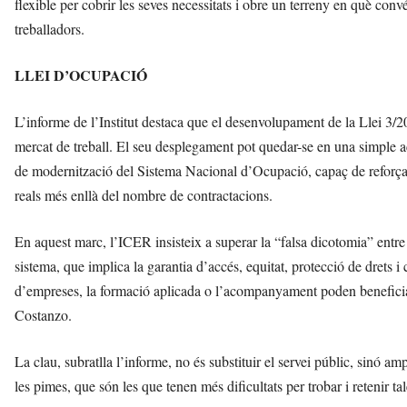
flexible per cobrir les seves necessitats i obre un terreny en què co
treballadors.
LLEI D’OCUPACIÓ
L’informe de l’Institut destaca que el desenvolupament de la Llei 3/20
mercat de treball. El seu desplegament pot quedar-se en una simple a
de modernització del Sistema Nacional d’Ocupació, capaç de reforçar 
reals més enllà del nombre de contractacions.
En aquest marc, l’ICER insisteix a superar la “falsa dicotomia” entre e
sistema, que implica la garantia d’accés, equitat, protecció de drets i 
d’empreses, la formació aplicada o l’acompanyament poden beneficiar
Costanzo.
La clau, subratlla l’informe, no és substituir el servei públic, sinó am
les pimes, que són les que tenen més dificultats per trobar i retenir tal