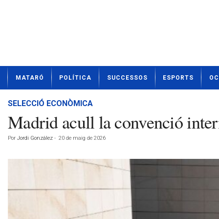
N
MATARÓ
POLÍTICA
SUCCESSOS
ESPORTS
OC
o
t
í
SELECCIÓ ECONÒMICA
c
Madrid acull la convenció inte
i
e
Por
Jordi González
-
20 de maig de 2026
s
d
e
M
a
t
a
r