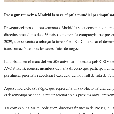
Prosegur reuneix a Madrid la seva cúpula mundial per impulsar 
Prosegur celebra aquesta setmana a Madrid la seva convenció interna
directius procedents dels 36 països on opera la companyia, per presen
2029, que se centra a reforçar la inversió en R+D, impulsar el desen
transformació de totes les seves línies de negoci.
La trobada, en el marc del seu 50è aniversari i liderada pels CEOs de
AVOS Tech), reuneix membres de l’alta direcció que participen en sess
per alinear prioritats i accelerar l’execució del nou full de ruta de l
Aquest nou cicle estratègic, que representa una evolució natural del p
el desenvolupament de la multinacional en els pròxims anys: creixement
Tal com explica Maite Rodríguez, directora financera de Prosegur, “a