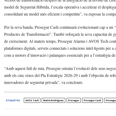
model de Seguretat Híbrida, l’escala operativa i accelerar el despleg
consolidant un model més eficient i competitiu”, va exposar la comp
Per la seva banda, Prosegur Cash continuarà evolucionant cap a un “n
Productes de Transformació”. També reforçarà la seva capacitat de g
de creixement. Al mateix temps, Prosegur Alarms i AVOS Tech contin
plataformes digitals, serveis connectats i solucions intel·ligents per 
com a motors d’innovació i palanques essencials per a l’estratègia de
“Amb aquest full de ruta, Prosegur orienta l’evolució dels seus negoc
amb els cinc eixos del Pla Estratègic 2026-29 i amb l’objectiu de refo
innovadores de seguretat privada”, va concloure.
ETIQUETAS
AVOS Tech
Maite Rodríguez
Prosegur
Prosegur Cash
Prosegur