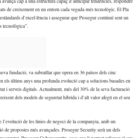
ia avança cap a una estructura capaç d’anticipar tendències, respondre
itats de creixement en un entorn cada vegada més tecnològic. El Pla
s estàndards d’excel·lència i assegurar que Prosegur continuï sent un
s tecnològica”.
seva fundació, va subratllar que opera en 36 països dels cinc
n els últims anys una profunda evolució cap a solucions basades en
retat i serveis digitals. Actualment, més del 30% de la seva facturació
eixent dels models de seguretat híbrida i d’alt valor afegit en el seu
 de l’evolució de les línies de negoci de la companyia, amb un
eació de propostes més avançades. Prosegur Security serà un dels
erseguretat, Prosegur Cybersecurity, cosa que li permet reforçar el seu