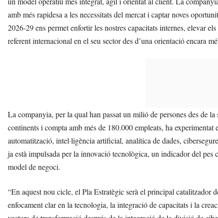
un model operatiu més integrat, àgil i orientat al client. La company
amb més rapidesa a les necessitats del mercat i captar noves oportun
2026-29 ens permet enfortir les nostres capacitats internes, elevar el
referent internacional en el seu sector des d’una orientació encara mé
La companyia, per la qual han passat un milió de persones des de la 
continents i compta amb més de 180.000 empleats, ha experimentat e
automatització, intel·ligència artificial, analítica de dades, cibersegu
ja està impulsada per la innovació tecnològica, un indicador del pes cr
model de negoci.
“En aquest nou cicle, el Pla Estratègic serà el principal catalitzador
enfocament clar en la tecnologia, la integració de capacitats i la cr
vectors de transformació després de la integració de la divisió de cib