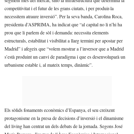
segment més del mercat, sinó la infraestructura que determina la
competitivitat i el futur de les grans ciutats, i per produir-la
necessitem atraure inversió”. Per la seva banda, Carolina Roca,
presidenta d’ASPRIMA, ha indicat que “al capital no li n’hi ha
prou que li parlem de sòl i demanda: necessita elements
estructurals, estabilitat i visibilitat a llarg termini per apostar per
Madrid” i afegeix que “volem mostrar a l’inversor que a Madrid
s’està produint un canvi de paradigma i que es desenvoluparà un
urbanisme estable i, al mateix temps, dinàmic”.
Els sòlids fonaments econòmics d’Espanya, el seu creixent
protagonisme en la presa de decisions d’inversió i el dinamisme
del living han centrat un dels debats de la jornada. Segons José