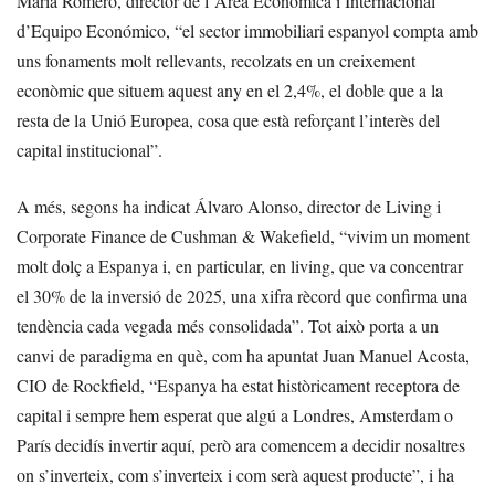
María Romero, director de l’Àrea Econòmica i Internacional
d’Equipo Económico, “el sector immobiliari espanyol compta amb
uns fonaments molt rellevants, recolzats en un creixement
econòmic que situem aquest any en el 2,4%, el doble que a la
resta de la Unió Europea, cosa que està reforçant l’interès del
capital institucional”.
A més, segons ha indicat Álvaro Alonso, director de Living i
Corporate Finance de Cushman & Wakefield, “vivim un moment
molt dolç a Espanya i, en particular, en living, que va concentrar
el 30% de la inversió de 2025, una xifra rècord que confirma una
tendència cada vegada més consolidada”. Tot això porta a un
canvi de paradigma en què, com ha apuntat Juan Manuel Acosta,
CIO de Rockfield, “Espanya ha estat històricament receptora de
capital i sempre hem esperat que algú a Londres, Amsterdam o
París decidís invertir aquí, però ara comencem a decidir nosaltres
on s’inverteix, com s’inverteix i com serà aquest producte”, i ha