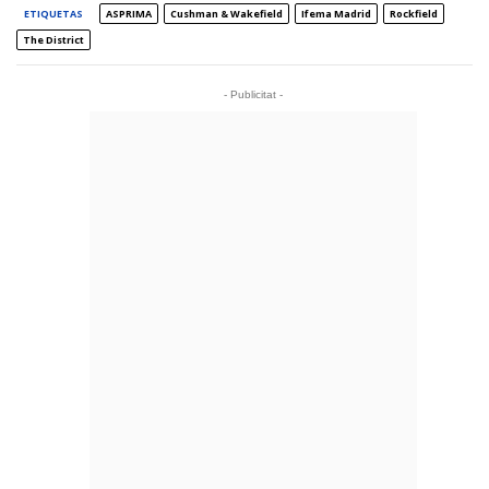
ETIQUETAS
ASPRIMA
Cushman & Wakefield
Ifema Madrid
Rockfield
The District
- Publicitat -