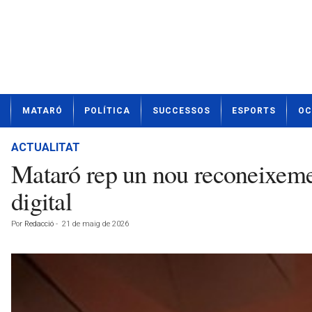
N
MATARÓ
POLÍTICA
SUCCESSOS
ESPORTS
OC
o
t
í
ACTUALITAT
c
Mataró rep un nou reconeixemen
i
e
digital
s
d
Por
Redacció
-
21 de maig de 2026
e
M
a
t
a
r