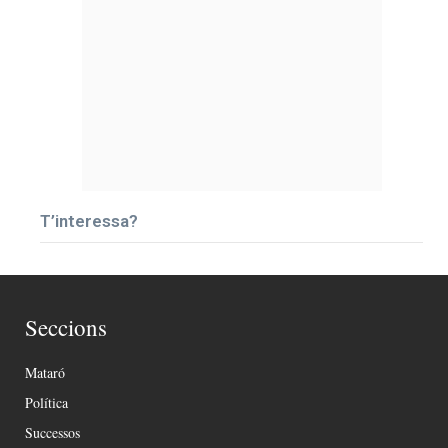
T’interessa?
Seccions
Mataró
Política
Successos