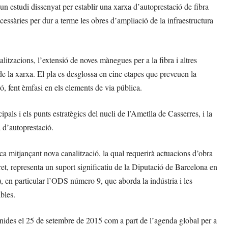
n estudi dissenyat per establir una xarxa d’autoprestació de fibra
cessàries per dur a terme les obres d’ampliació de la infraestructura
litzacions, l’extensió de noves mànegues per a la fibra i altres
de la xarxa. El pla es desglossa en cinc etapes que preveuen la
, fent èmfasi en els elements de via pública.
als i els punts estratègics del nucli de l’Ametlla de Casserres, i la
a d’autoprestació.
ca mitjançant nova canalització, la qual requerirà actuacions d’obra
ret, representa un suport significatiu de la Diputació de Barcelona en
en particular l’ODS número 9, que aborda la indústria i les
bles.
ides el 25 de setembre de 2015 com a part de l’agenda global per a