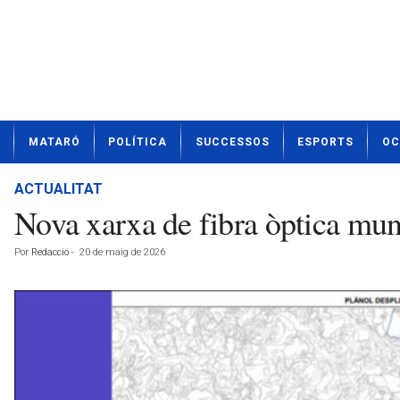
N
MATARÓ
POLÍTICA
SUCCESSOS
ESPORTS
OC
o
t
í
ACTUALITAT
c
Nova xarxa de fibra òptica muni
i
e
Por
Redacció
-
20 de maig de 2026
s
d
e
M
a
t
a
r