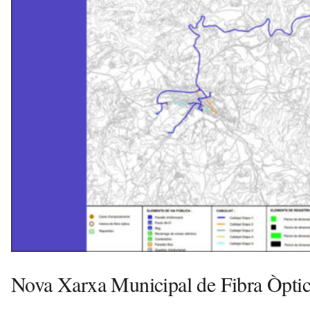
ó
a
v
u
i
Nova Xarxa Municipal de Fibra Òptic