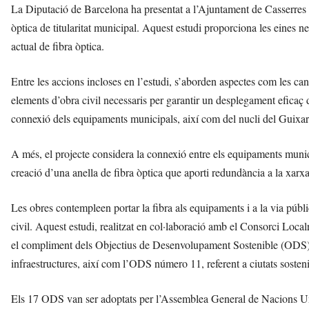
La Diputació de Barcelona ha presentat a l’Ajuntament de Casserres u
òptica de titularitat municipal. Aquest estudi proporciona les eines ne
actual de fibra òptica.
Entre les accions incloses en l’estudi, s’aborden aspectes com les cana
elements d’obra civil necessaris per garantir un desplegament eficaç 
connexió dels equipaments municipals, així com del nucli del Guixaró
A més, el projecte considera la connexió entre els equipaments municip
creació d’una anella de fibra òptica que aporti redundància a la xarx
Les obres contempleen portar la fibra als equipaments i a la via públi
civil. Aquest estudi, realitzat en col·laboració amb el Consorci Local
el compliment dels Objectius de Desenvolupament Sostenible (ODS), 
infraestructures, així com l’ODS número 11, referent a ciutats sosteni
Els 17 ODS van ser adoptats per l’Assemblea General de Nacions Un