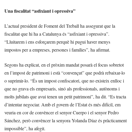
Una fiscalitat “asfixiant i opressiva”
L’actual president de Foment del Treball ha assegurat que la
fiscalitat que hi ha a Catalunya és “asfixiant i opressiva”.
“Lluitarem i ens esforçarem perquè hi pugui haver menys
impostos per a empreses, persones i famílies”, ha afirmat.
Segons ha explicat, en el pròxim mandat posarà el focus sobretot
en l’impost de patrimoni i està “convençut” que podrà rebaixar-lo
o suprimir-lo. “És un impost confiscatori, que no existeix enlloc i
que no grava els empresaris, sinó als professionals, autònoms i
molts jubilats que avui tenen un petit patrimoni”, ha dit. “Es tracta
d’intentar negociar. Amb el govern de l’Estat és més difícil, em
veuria en cor de convèncer el senyor Cuerpo i el senyor Pedro
Sánchez, però convèncer la senyora Yolanda Díaz és pràcticament
impossible”, ha afegit.