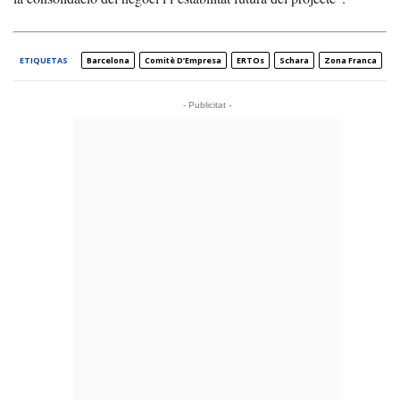
ETIQUETAS
Barcelona
Comitè D’Empresa
ERTOs
Schara
Zona Franca
- Publicitat -