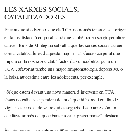
LES XARXES SOCIALS,
CATALITZADORES
Encara que sí adverteix que els TCA no només tenen el seu origen
en la insatisfacció corporal, sinó que també poden sorgir per altres
causes, Ruíz de Minteguía subratlla que les xarxes socials actuen
com a catalitzadores d’aquesta major insatisfacció corporal que
impera en la nostra societat, “factor de vulnerabilitat per a un
TCA”, afavorint també una major simptomatologia depressiva, o
la baixa autoestima entre les adolescents, per exemple.
“Sí que estem davant una nova manera d’intervenir en TCA,
abans no calia estar pendent de tot el que hi ha avui en dia, de
vigilar les xarxes, de veure qui es segueix. Les xarxes són un
catalitzador més del que abans no calia preocupar-se”, destaca.
És més, recorda com als anys 90 es van publicar una sèrie