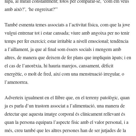
lupa, al mirall constantment; fotos per comparar-se, ‘com em veus
amb això?’, ‘he engreixat?'”
També esmenta temes associats a l’activitat física, com que la jove
vulgui entrenar tot i estar cansada; viure amb angoixa per no tenir
temps per fer exercici; estar irritable a nivell emocional; tendència
a l’aïllament, ja que al final som éssers socials i mengem amb
altres, de manera que deixem de fer plans que impliquin àpats; i en
el cas de l’anorèxia, hi hauria marejos, cansament, dèficit
energètic, o molt de fred, així com una menstruació irregular, o
l’amenorrea.
Adverteix igualment en el llibre que, en el terreny patològic, quan
ja es parla d’un trastorn associat a l’alimentació, una manera de
detectar que aquesta imatge corporal és clínicament rellevant és
quan la persona equipara l’aspecte físic amb el valor personal, i a
més, creu també que les altres persones han de ser jutjades de la