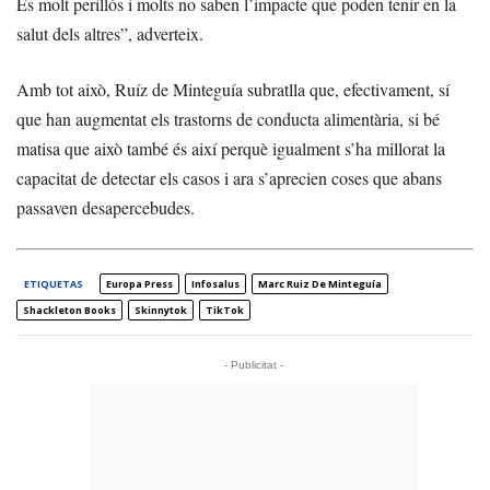
És molt perillós i molts no saben l’impacte que poden tenir en la
salut dels altres”, adverteix.
Amb tot això, Ruíz de Minteguía subratlla que, efectivament, sí
que han augmentat els trastorns de conducta alimentària, si bé
matisa que això també és així perquè igualment s’ha millorat la
capacitat de detectar els casos i ara s’aprecien coses que abans
passaven desapercebudes.
ETIQUETAS
Europa Press
Infosalus
Marc Ruiz De Minteguía
Shackleton Books
Skinnytok
TikTok
- Publicitat -