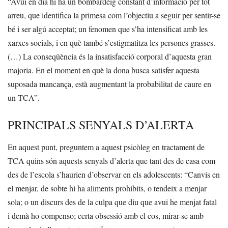
“Avui en dia hi ha un bombardeig constant d’informació per tot
arreu, que identifica la primesa com l’objectiu a seguir per sentir-se
bé i ser algú acceptat; un fenomen que s’ha intensificat amb les
xarxes socials, i en què també s’estigmatitza les persones grasses.
(…) La conseqüència és la insatisfacció corporal d’aquesta gran
majoria. En el moment en què la dona busca satisfer aquesta
suposada mancança, està augmentant la probabilitat de caure en
un TCA”.
PRINCIPALS SENYALS D’ALERTA
En aquest punt, preguntem a aquest psicòleg en tractament de
TCA quins són aquests senyals d’alerta que tant des de casa com
des de l’escola s’haurien d’observar en els adolescents: “Canvis en
el menjar, de sobte hi ha aliments prohibits, o tendeix a menjar
sola; o un discurs des de la culpa que diu que avui he menjat fatal
i demà ho compenso; certa obsessió amb el cos, mirar-se amb