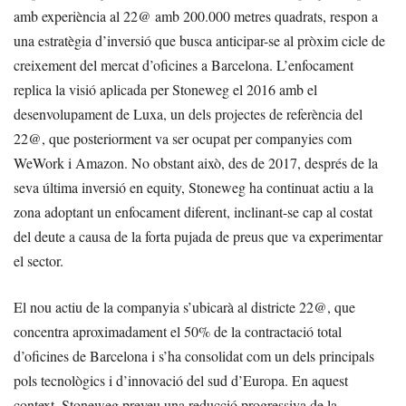
amb experiència al 22@ amb 200.000 metres quadrats, respon a
una estratègia d’inversió que busca anticipar-se al pròxim cicle de
creixement del mercat d’oficines a Barcelona. L’enfocament
replica la visió aplicada per Stoneweg el 2016 amb el
desenvolupament de Luxa, un dels projectes de referència del
22@, que posteriorment va ser ocupat per companyies com
WeWork i Amazon. No obstant això, des de 2017, després de la
seva última inversió en equity, Stoneweg ha continuat actiu a la
zona adoptant un enfocament diferent, inclinant-se cap al costat
del deute a causa de la forta pujada de preus que va experimentar
el sector.
El nou actiu de la companyia s’ubicarà al districte 22@, que
concentra aproximadament el 50% de la contractació total
d’oficines de Barcelona i s’ha consolidat com un dels principals
pols tecnològics i d’innovació del sud d’Europa. En aquest
context, Stoneweg preveu una reducció progressiva de la