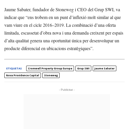
Jaume Sabater, fundador de Stoneweg i CEO del Grup SWI, va
indicar que “ens trobem en un punt d’inflexió molt similar al que
vam viure en el cicle 2016–2019. La combinació d’una oferta
limitada, escassetat d’obra nova i una demanda creixent per espais
d’alta qualitat genera una oportunitat única per desenvolupar un
producte diferencial en ubicacions estratègiques”.
ETIQUETAS
Cromwell Property Group Europe
Grup SWI
Jaume Sabater
Nova Providence Capital
Stoneweg
- Publicitat -