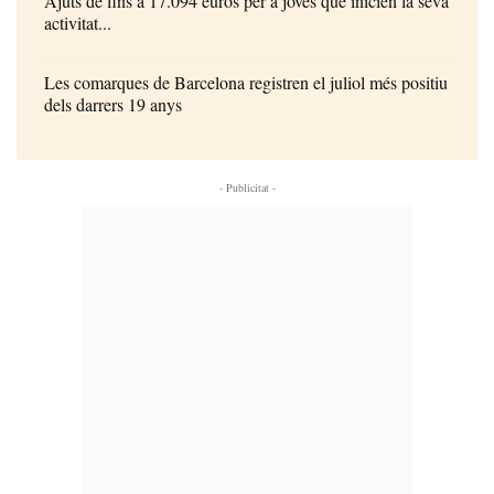
Ajuts de fins a 17.094 euros per a joves que inicien la seva
activitat...
Les comarques de Barcelona registren el juliol més positiu
dels darrers 19 anys
- Publicitat -