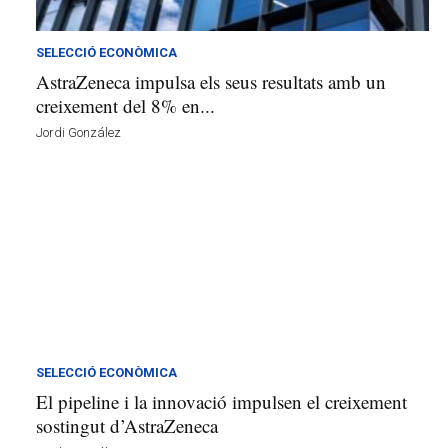
ó
a
v
SELECCIÓ ECONÒMICA
u
AstraZeneca impulsa els seus resultats amb un
i
creixement del 8% en...
Jordi González
SELECCIÓ ECONÒMICA
El pipeline i la innovació impulsen el creixement
sostingut d’AstraZeneca