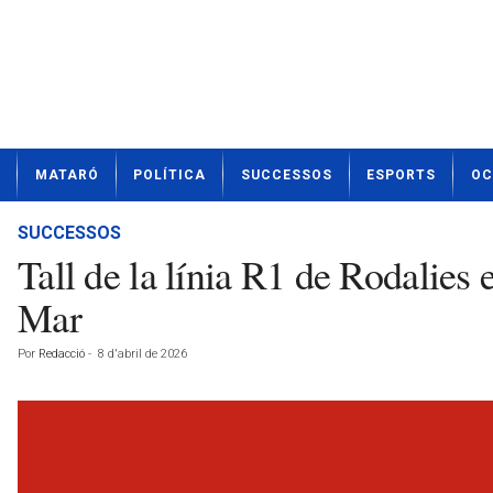
N
MATARÓ
POLÍTICA
SUCCESSOS
ESPORTS
OC
o
t
í
SUCCESSOS
c
Tall de la línia R1 de Rodalies
i
e
Mar
s
d
Por
Redacció
-
8 d'abril de 2026
e
M
a
t
a
r