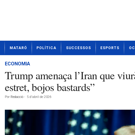
N
MATARÓ
POLÍTICA
SUCCESSOS
ESPORTS
OC
o
t
í
ECONOMIA
c
Trump amenaça l’Iran que viurà
i
e
estret, bojos bastards”
s
d
Por
Redacció
-
5 d'abril de 2026
e
M
a
t
a
r