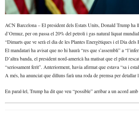
ACN Barcelona – El president dels Estats Units, Donald Trump ha llan
d’Ormuz, per on passa el 20% del petroli i gas natural liquat mundial
“Dimarts que ve serà el dia de les Plantes Energètiques i el Dia dels P
El mandatari ha avisat que no hi haurà “res que s’assembli” a “l’infe
D’altra banda, el president nord-americà ha matisat que el pilot rescat
“seriosament ferit”. Anteriorment, havia afirmat que estava “sa i estal
A més, ha anunciat que dilluns farà una roda de premsa per detallar l
En paral·lel, Trump ha dit que veu “possible” arribar a un acord amb