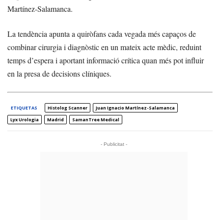
Martínez-Salamanca.
La tendència apunta a quiròfans cada vegada més capaços de
combinar cirurgia i diagnòstic en un mateix acte mèdic, reduint
temps d’espera i aportant informació crítica quan més pot influir
en la presa de decisions clíniques.
ETIQUETAS
Histolog Scanner
Juan Ignacio Martínez-Salamanca
Lyx Urologia
Madrid
SamanTree Medical
- Publicitat -