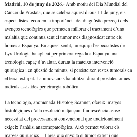
Madrid, 10 de juny de 2026
.- Amb motiu del Dia Mundial del
Càncer de Pròstata, que se celebra aquest dijous 11 de juny, els
especialistes recorden la importància del diagnòstic precoç i dels
avenços tecnològics que permeten millorar el tractament d’una
malaltia que continua sent el tumor més diagnosticat entre els
homes a Espanya. En aquest sentit, un equip d’especialistes de
Lyx Urologia ha aplicat per primera vegada a Espanya una
tecnologia capaç d’avaluar, durant la mateixa intervenció
quirúrgica i en qüestió de minuts, si persisteixen restes tumorals en
el teixit extirpat. La innovació s’ha utilitzat durant prostatectomies
radicals assistides per cirurgia robòtica.
La tecnologia, anomenada Histolog Scanner, ofereix imatges
histològiques d’alta resolució mitjançant fluorescència sense
necessitat del processament convencional que tradicionalment
exigeix l’anàlisi anatomopatològica. Això permet valorar els
marges quirúrgics —l’àrea que envolta el tumor extret i que