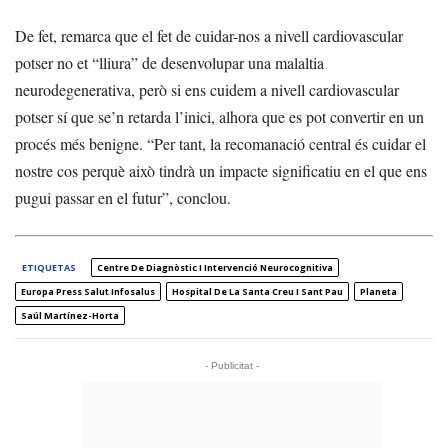
De fet, remarca que el fet de cuidar-nos a nivell cardiovascular
potser no et “lliura” de desenvolupar una malaltia
neurodegenerativa, però si ens cuidem a nivell cardiovascular
potser sí que se’n retarda l’inici, alhora que es pot convertir en un
procés més benigne. “Per tant, la recomanació central és cuidar el
nostre cos perquè això tindrà un impacte significatiu en el que ens
pugui passar en el futur”, conclou.
ETIQUETAS
Centre De Diagnòstic I Intervenció Neurocognitiva
Europa Press Salut Infosalus
Hospital De La Santa Creu I Sant Pau
Planeta
Saúl Martínez-Horta
- Publicitat -