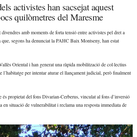
dels activistes han sacsejat aquest
 pocs quilòmetres del Maresme
ivendres amb moments de forta tensió entre activistes pel dret a
illa que, segons ha denunciat la PAHC Baix Montseny, han estat
 Vallès Oriental i han generat una ràpida mobilització de col·lectius
 l’habitatge per intentar aturar el llançament judicial, però finalment
és propietat del fons Divarian-Cerberus, vinculat al fons d’inversió
a en situació de vulnerabilitat i reclama una resposta immediata de