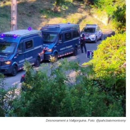
Desnonament a Vallgorguina. Foto: @pahcbaixmontseny