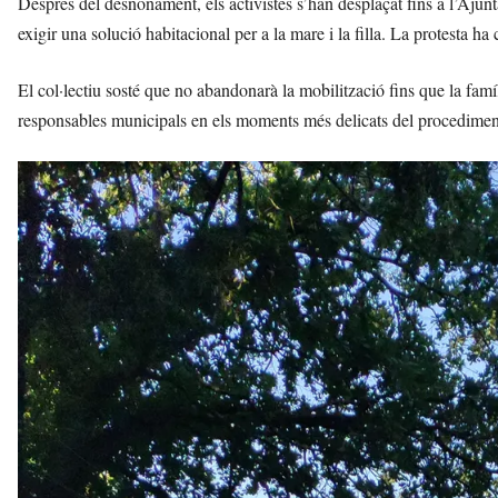
Després del desnonament, els activistes s’han desplaçat fins a l’Aj
exigir una solució habitacional per a la mare i la filla. La protesta ha
El col·lectiu sosté que no abandonarà la mobilització fins que la famíl
responsables municipals en els moments més delicats del procedimen