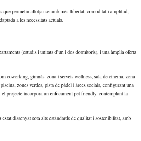
is que permetin allotjar-se amb més llibertat, comoditat i amplitud,
daptada a les necessitats actuals.
taments (estudis i unitats d’un i dos dormitoris), i una àmplia oferta
com coworking, gimnàs, zona i serveis wellness, sala de cinema, zona
piscina, zones verdes, pista de pàdel i àrees socials, configurant una
ix, el projecte incorpora un enfocament pet friendly, contemplant la
tat dissenyat sota alts estàndards de qualitat i sostenibilitat, amb