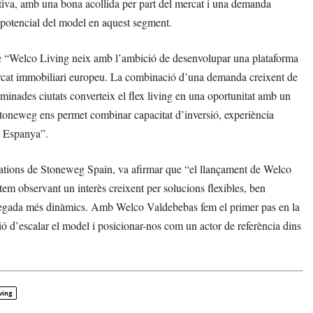
sitiva, amb una bona acollida per part del mercat i una demanda
l potencial del model en aquest segment.
 “Welco Living neix amb l’ambició de desenvolupar una plataforma
ercat immobiliari europeu. La combinació d’una demanda creixent de
erminades ciutats converteix el flex living en una oportunitat amb un
Stoneweg ens permet combinar capacitat d’inversió, experiència
a Espanya”.
ations de Stoneweg Spain, va afirmar que “el llançament de Welco
em observant un interès creixent per solucions flexibles, ben
da vegada més dinàmics. Amb Welco Valdebebas fem el primer pas en la
ó d’escalar el model i posicionar-nos com un actor de referència dins
ving