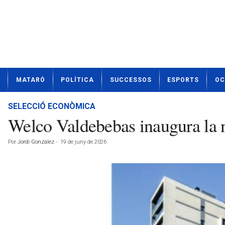
N
MATARÓ
POLÍTICA
SUCCESSOS
ESPORTS
OC
o
t
í
SELECCIÓ ECONÒMICA
c
Welco Valdebebas inaugura la 
i
e
Por
Jordi González
-
19 de juny de 2026
s
d
e
M
a
t
a
r