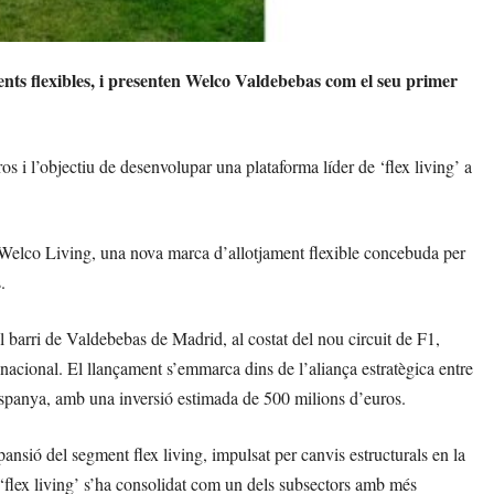
nts flexibles, i presenten Welco Valdebebas com el seu primer
 i l’objectiu de desenvolupar una plataforma líder de ‘flex living’ a
elco Living, una nova marca d’allotjament flexible concebuda per
.
 barri de Valdebebas de Madrid, al costat del nou circuit de F1,
nacional. El llançament s’emmarca dins de l’aliança estratègica entre
spanya, amb una inversió estimada de 500 milions d’euros.
nsió del segment flex living, impulsat per canvis estructurals en la
el ‘flex living’ s’ha consolidat com un dels subsectors amb més