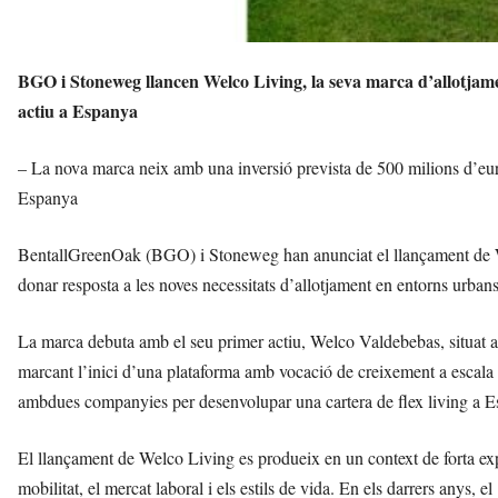
BGO i Stoneweg llancen Welco Living, la seva marca d’allotjame
actiu a Espanya
– La nova marca neix amb una inversió prevista de 500 milions d’euros
Espanya
BentallGreenOak (BGO) i Stoneweg han anunciat el llançament de W
donar resposta a les noves necessitats d’allotjament en entorns urbans
La marca debuta amb el seu primer actiu, Welco Valdebebas, situat al
marcant l’inici d’una plataforma amb vocació de creixement a escala 
ambdues companyies per desenvolupar una cartera de flex living a E
El llançament de Welco Living es produeix en un context de forta expa
mobilitat, el mercat laboral i els estils de vida. En els darrers anys, 